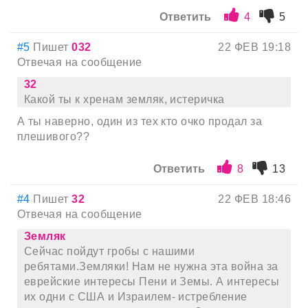
Ответить
4
5
#5
Пишет
032
22 ФЕВ 19:18
Отвечая на сообщение
32
Какой ты к хренам земляк, истеричка
А ты наверно, один из тех кто очко продал за
плешивого??
Ответить
8
13
#4
Пишет
32
22 ФЕВ 18:46
Отвечая на сообщение
Земляк
Сейчас пойдут гробы с нашими
ребятами.Земляки! Нам не нужна эта война за
еврейские интересы Пени и Земы. А интересы
их одни с США и Израилем- истребление