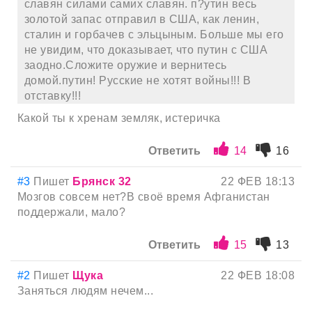
славян силами самих славян. п?утин весь
золотой запас отправил в США, как ленин,
сталин и горбачев с эльцыным. Больше мы его
не увидим, что доказывает, что путин с США
заодно.Сложите оружие и вернитесь
домой.путин! Русские не хотят войны!!! В
отставку!!!
Какой ты к хренам земляк, истеричка
Ответить
14
16
#3
Пишет
Брянск 32
22 ФЕВ 18:13
Мозгов совсем нет?В своё время Афганистан
поддержали, мало?
Ответить
15
13
#2
Пишет
Щука
22 ФЕВ 18:08
Заняться людям нечем...