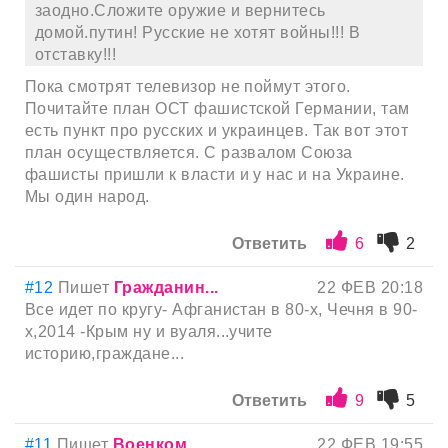
заодно.Сложите оружие и вернитесь
домой.путин! Русские не хотят войны!!! В
отставку!!!
Пока смотрят телевизор не поймут этого.
Почитайте план ОСТ фашистской Германии, там
есть пункт про русских и украинцев. Так вот этот
план осуществляется. С развалом Союза
фашисты пришли к власти и у нас и на Украине.
Мы один народ.
Ответить
6
2
#12
Пишет
Гражданин...
22 ФЕВ 20:18
Все идет по кругу- Афганистан в 80-х, Чечня в 90-
х,2014 -Крым ну и вуаля...учите
историю,граждане...
Ответить
9
5
#11
Пишет
Военком
22 ФЕВ 19:55