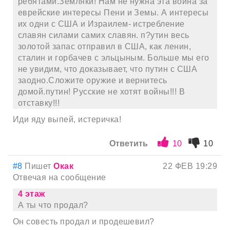
ребятами.Земляки! Нам не нужна эта война за
еврейские интересы Пени и Земы. А интересы
их одни с США и Израилем- истребление
славян силами самих славян. п?утин весь
золотой запас отправил в США, как ленин,
сталин и горбачев с эльцыным. Больше мы его
не увидим, что доказывает, что путин с США
заодно.Сложите оружие и вернитесь
домой.путин! Русские не хотят войны!!! В
отставку!!!
Иди яду выпей, истеричка!
Ответить
10
10
#8
Пишет
Окак
22 ФЕВ 19:29
Отвечая на сообщение
4 этаж
А ты что продал?
Он совесть продал и продешевил?