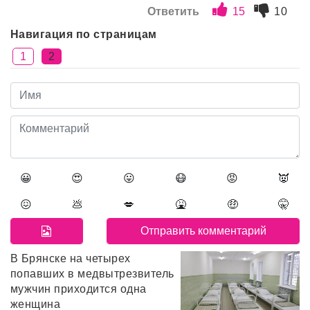
Ответить
15
10
Навигация по страницам
1
2
😀
😍
😛
😷
😡
👿
😖
💩
💋
🤮
🤑
🤫
В Брянске на четырех
попавших в медвытрезвитель
мужчин приходится одна
женщина