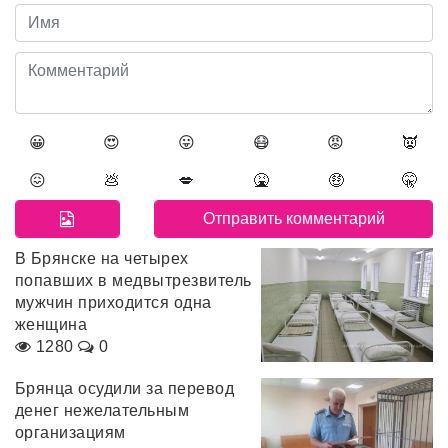
😀
😍
😛
😷
😡
👿
😖
💩
💋
🤮
🤑
🤫
В Брянске на четырех
попавших в медвытрезвитель
мужчин приходится одна
женщина
1280
0
Брянца осудили за перевод
денег нежелательным
организациям