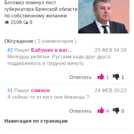
Богомаз покинул пост
губернатора Брянской области
по собственному желанию
2109
0
Обсуждение
( 2 комментария )
#2
Пишет
Бабушко в ват...
25 ФЕВ 04:39
Молодцы ребятки. Русским надо друг друга
поддерживать в трудную минуту.
Ответить
1
1
#1
Пишет
симеон
24 ФЕВ 20:23
А сейчас-то от кого они беженцы ?
Ответить
4
0
Навигация по страницам