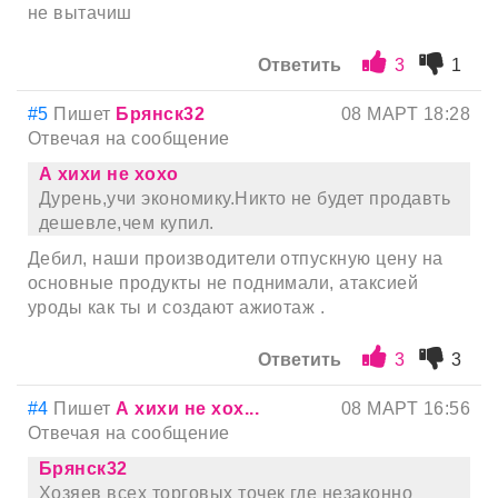
не вытачиш
Ответить
3
1
#5
Пишет
Брянск32
08 МАРТ 18:28
Отвечая на сообщение
А хихи не хохо
Дурень,учи экономику.Никто не будет продавть
дешевле,чем купил.
Дебил, наши производители отпускную цену на
основные продукты не поднимали, атаксией
уроды как ты и создают ажиотаж .
Ответить
3
3
#4
Пишет
А хихи не хох...
08 МАРТ 16:56
Отвечая на сообщение
Брянск32
Хозяев всех торговых точек где незаконно