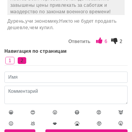
завышены цены привлекать за саботаж и
маодерство по законам военного времени!
Дурень,учи экономику.Никто не будет продавть
дешевле,чем купил.
Ответить
6
2
Навигация по страницам
1
2
😀
😍
😛
😷
😡
👿
😖
💩
💋
🤮
🤑
🤫