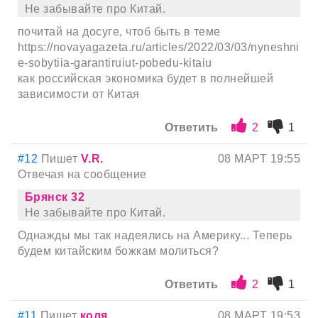
Не забывайте про Китай.
почитай на досуге, чтоб быть в теме
https://novayagazeta.ru/articles/2022/03/03/nyneshni
e-sobytiia-garantiruiut-pobedu-kitaiu
как российская экономика будет в полнейшей
зависимости от Китая
Ответить
2
1
#12
Пишет
V.R.
08 МАРТ 19:55
Отвечая на сообщение
Брянск 32
Не забывайте про Китай.
Однажды мы так надеялись на Америку... Теперь
будем китайским божкам молиться?
Ответить
2
1
#11
Пишет
коля
08 МАРТ 19:53