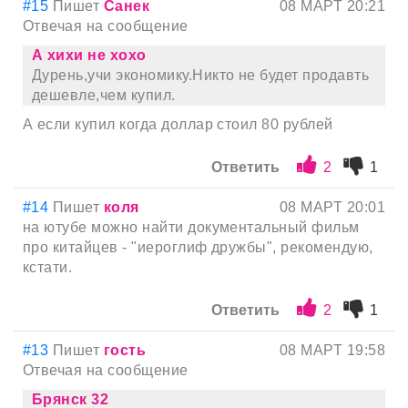
#15
Пишет
Санек
08 МАРТ 20:21
Отвечая на сообщение
А хихи не хохо
Дурень,учи экономику.Никто не будет продавть
дешевле,чем купил.
А если купил когда доллар стоил 80 рублей
Ответить
2
1
#14
Пишет
коля
08 МАРТ 20:01
на ютубе можно найти документальный фильм
про китайцев - "иероглиф дружбы", рекомендую,
кстати.
Ответить
2
1
#13
Пишет
гость
08 МАРТ 19:58
Отвечая на сообщение
Брянск 32