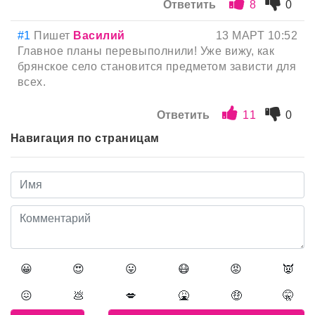
Ответить
8
0
#1
Пишет
Василий
13 МАРТ 10:52
Главное планы перевыполнили! Уже вижу, как
брянское село становится предметом зависти для
всех.
Ответить
11
0
Навигация по страницам
😀
😍
😛
😷
😡
👿
😖
💩
💋
🤮
🤑
🤫