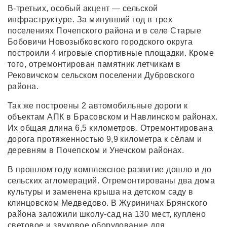
В-третьих, особый акцент — сельской
инфраструктуре. За минувший год в трех
поселениях Почепского района и в селе Старые
Бобовичи Новозыбковского городского округа
построили 4 игровые спортивные площадки. Кроме
того, отремонтирован памятник летчикам в
Рековичском сельском поселении Дубровского
района.
Так же построены 2 автомобильные дороги к
объектам АПК в Брасовском и Навлинском районах.
Их общая длина 6,5 километров. Отремонтирована
дорога протяженностью 9,9 километра к сёлам и
деревням в Почепском и Унечском районах.
В прошлом году комплексное развитие дошло и до
сельских агломераций. Отремонтированы два дома
культуры и заменена крыша на детском саду в
клинцовском Медведово. В Журиничах Брянского
района заложили школу-сад на 130 мест, куплено
световое и звуковое оборудование для