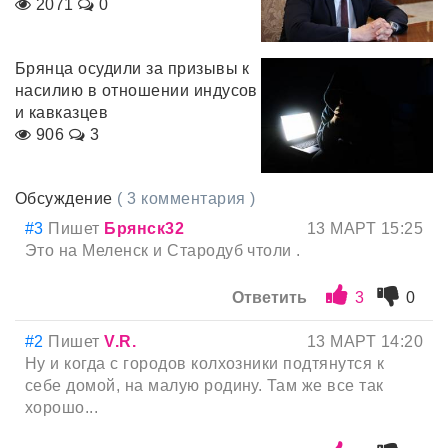
2071
0
Брянца осудили за призывы к
насилию в отношении индусов
и кавказцев
906
3
Обсуждение
( 3 комментария )
#3
Пишет
Брянск32
13 МАРТ 15:25
Это на Меленск и Стародуб чтоли .
Ответить
3
0
#2
Пишет
V.R.
13 МАРТ 14:20
Ну и когда с городов колхозники подтянутся к
себе домой, на малую родину. Там же все так
хорошо...