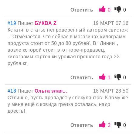
Ответить
0
0
#19
Пишет
БУКВА Z
19 МАРТ 07:16
Кстати, в статье непроверенный автором свистеж
- "Отмечается, что сейчас в магазинах килограмм
продукта стоит от 50 до 80 рублей'. В "Линии",
возле которой стоит этот горе-продавец,
килограмм картошки урожая прошлого года 33
рубля кг.
Ответить
1
0
#18
Пишет
Ольга злая...
18 МАРТ 23:50
Отлично, пусть пропадёт у спекулянтов! К тому же
у меня ещё с ковида гречка осталась, надо
доесть!
Ответить
2
0