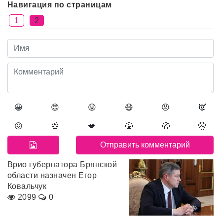
Навигация по страницам
1
2
😀
😍
😛
😷
😡
👿
😖
💩
💋
🤮
🤑
🤫
Врио губернатора Брянской
области назначен Егор
Ковальчук
2099
0