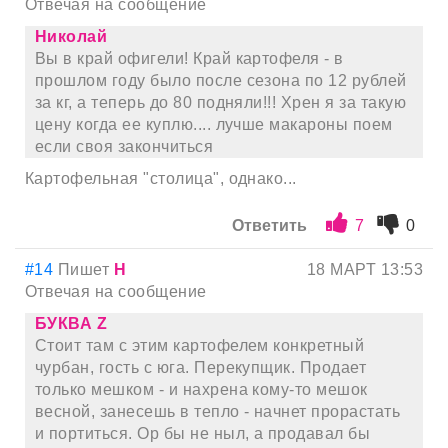
Отвечая на сообщение
Николай
Вы в край офигели! Край картофеля - в
прошлом году было после сезона по 12 рублей
за кг, а теперь до 80 подняли!!! Хрен я за такую
цену когда ее куплю.... лучше макароны поем
если своя закончиться
Картофельная "столица", однако...
Ответить
7
0
#14
Пишет
Н
18 МАРТ 13:53
Отвечая на сообщение
БУКВА Z
Стоит там с этим картофелем конкретный
чурбан, гость с юга. Перекупщик. Продает
только мешком - и нахрена кому-то мешок
весной, занесешь в тепло - начнет прорастать
и портиться. Ор бы не ныл, а продавал бы