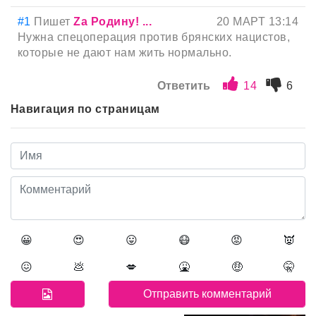
#1
Пишет
Zа Родину! ...
20 МАРТ 13:14
Нужна спецоперация против брянских нацистов,
которые не дают нам жить нормально.
Ответить
14
6
Навигация по страницам
😀
😍
😛
😷
😡
👿
😖
💩
💋
🤮
🤑
🤫