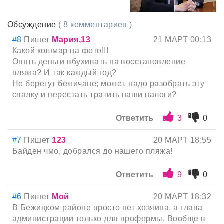
Обсуждение
( 8 комментариев )
#8
Пишет
Мария,13
21 МАРТ 00:13
Какой кошмар на фото!!!
Опять деньги вбухивать на восстановление
пляжа? И так каждый год?
Не берегут бежичане; может, надо разобрать эту
свалку и перестать тратить наши налоги?
Ответить
3
0
#7
Пишет
123
20 МАРТ 18:55
Байден чмо, добрался до нашего пляжа!
Ответить
9
0
#6
Пишет
Мой
20 МАРТ 18:32
В Бежицком районе просто нет хозяина, а глава
администрации только для проформы. Вообще в