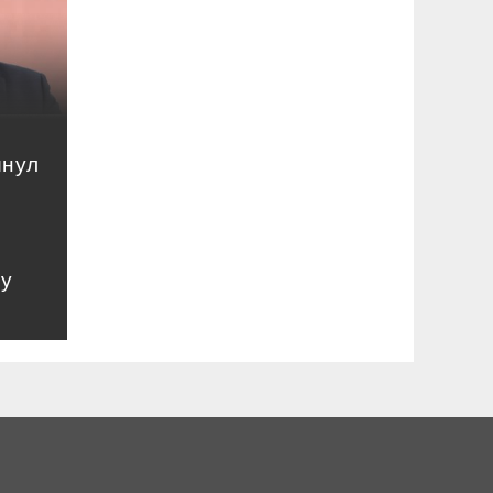
инул
му