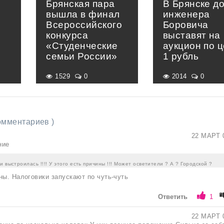
Брянская пара
В Брянске д
вышла в финал
инженера
Всероссийского
Боровича
конкурса
выставят на
«Студенческие
аукцион по 
семьи России»
1 рубль
1529
0
2014
0
комментариев )
22 МАРТ 
ние
и выстроилась !!!! У этого есть причины !!! Может осветители ? А ? Городской ?
ны. Налоговики запускают по чуть-чуть
Ответить
1
22 МАРТ 