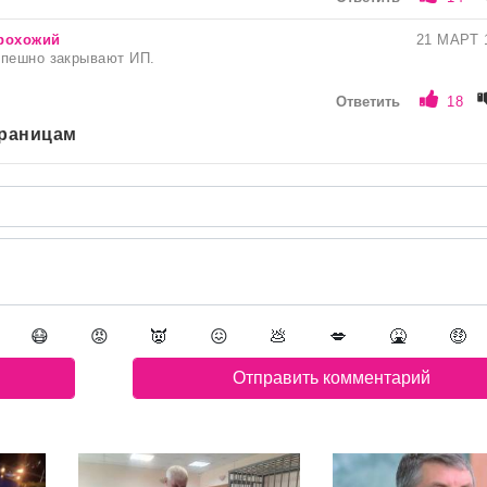
рохожий
21 МАРТ 
спешно закрывают ИП.
Ответить
18
траницам
😷
😡
👿
😖
💩
💋
🤮
🤑