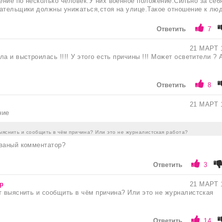
ние по несколько человек.У них военное положение.Сильно за себ
ательщики должны унижаться,стоя на улице.Такое отношение к лю
Ответить
7
21 МАРТ 
а и выстроилась !!!! У этого есть причины !!! Может осветители ? 
Ответить
8
21 МАРТ 
ние
ыяснить и сообщить в чём причина? Или это не журналистская работа?
иваный комментатор?
Ответить
3
р
21 МАРТ 
т выяснить и сообщить в чём причина? Или это не журналистская
Ответить
14