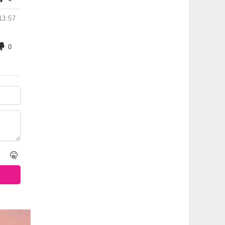
13:57
0
🤫