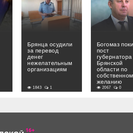
Брянца осудили
Богомаз пок
за перевод
пост
денег
губернатора
нежелательным
Брянской
организациям
области по
собственно
желанию
1843
1
2067
0