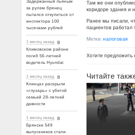
Задержанный пьяным
Там же они опублик
за рулем брянец
коридоре здания и н
пытался откупиться от
Ранее мы писали, ч
инспектора 100
пациентов работал т
тысячами рублей
Метки:
налоговая
1 месяц назад
В
Климовском районе
Хотите предложить 
погиб 56-летний
водитель Hyundai
Читайте такж
1 месяц назад
В
Клинцах раскрыли
«глухарь» с убитой
семьей 28-летней
давности
1 месяц назад
В
Брянске 549
выпускников стали