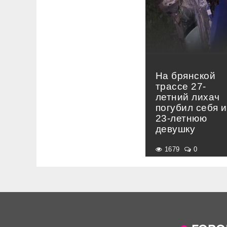
На брянской
трассе 27-
летний лихач
погубил себя и
23-летнюю
девушку
1679
0