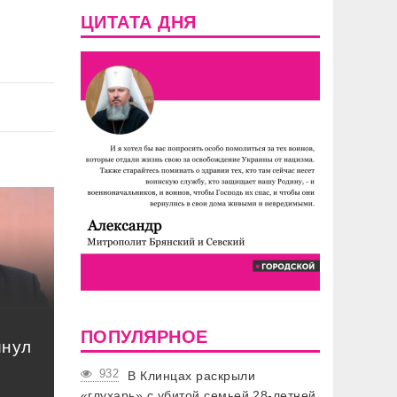
ЦИТАТА ДНЯ
ПОПУЛЯРНОЕ
инул
932
В Клинцах раскрыли
«глухарь» с убитой семьей 28-летней