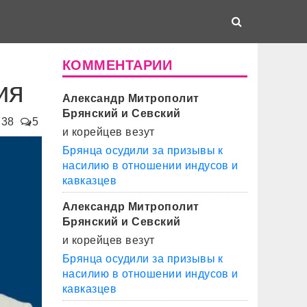
КОММЕНТАРИИ
ия
Александр Митрополит
Брянский и Севский
738
5
и корейцев везут
Брянца осудили за призывы к
насилию в отношении индусов и
кавказцев
Александр Митрополит
Брянский и Севский
и корейцев везут
Брянца осудили за призывы к
насилию в отношении индусов и
кавказцев