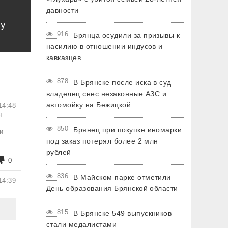
давности
му
916
Брянца осудили за призывы к
насилию в отношении индусов и
кавказцев
878
В Брянске после иска в суд
владелец снес незаконные АЗС и
автомойку на Бежицкой
14:48
ы
850
Брянец при покупке иномарки
и
под заказ потерял более 2 млн
рублей
0
836
В Майском парке отметили
14:39
День образования Брянской области
815
В Брянске 549 выпускников
стали медалистами