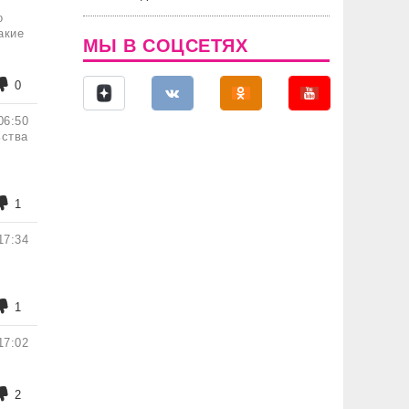
о
акие
МЫ В СОЦСЕТЯХ
0
06:50
ьства
1
17:34
1
17:02
2