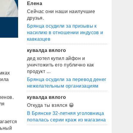
Елена
Сейчас они наши наилучшие
друзья.
Брянца осудили за призывы к
насилию в отношении индусов и
кавказцев
кувалда вялого
дед хотел купил айфон и
уничтожить его публично как
продукт ...
мках
тила
Брянца осудили за перевод денег
нежелательным организациям
менов.
кувалда вялого
ля
Откуда ты взялся 😀
В Брянске 32-летняя уголовница
попалась серии краж из магазина
агается
льный