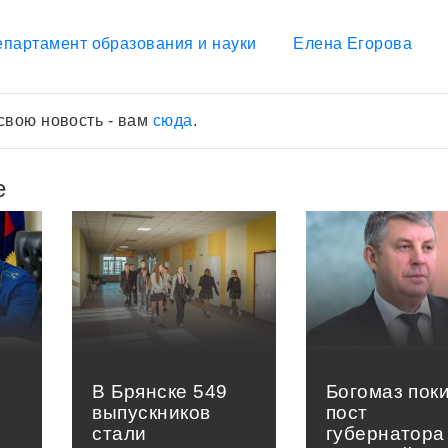
епартамент образования и науки
Елена Егорова
свою новость - вам
сюда
.
е
В Брянске 549
Богомаз пок
выпускников
пост
стали
губернатора