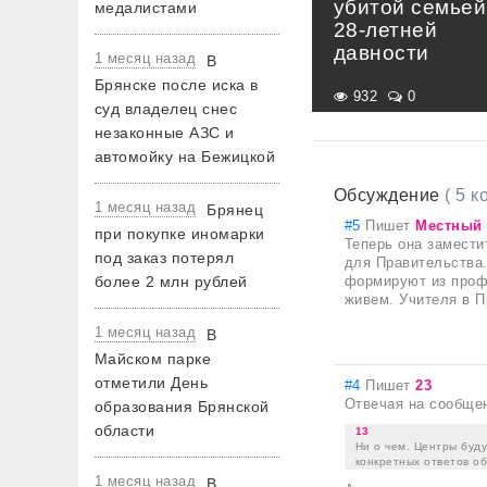
убитой семьей
медалистами
28-летней
давности
1 месяц назад
В
Брянске после иска в
932
0
суд владелец снес
незаконные АЗС и
автомойку на Бежицкой
Обсуждение
( 5 
1 месяц назад
Брянец
#5
Пишет
Местный
при покупке иномарки
Теперь она замести
под заказ потерял
для Правительства.
более 2 млн рублей
формируют из проф
живем. Учителя в П
1 месяц назад
В
Майском парке
отметили День
#4
Пишет
23
Отвечая на сообще
образования Брянской
области
13
Ни о чем. Центры буду
конкретных ответов о
1 месяц назад
В