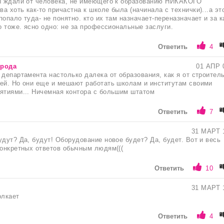
вы ждали от человека, не имеющего к образованию НИКАКОГО
а хоть как-то причастна к школе была (начинала с технички)...а эт
опало туда- не понятно. кто их там назначает-переназначает и за к
но тоже. ясно одно: не за профессиональные заслуги.
Ответить
4
орода
01 АПР 
 департамента настолько далека от образования, как я от строител
ей. Но они еще и мешают работать школам и институтам своими
ятиями... Ничемная контора с большим штатом
Ответить
7
31 МАРТ 
удут? Да, будут! Оборудование новое будет? Да, будет. Вот и весь
конкретных ответов обычным людям(((
Ответить
10
31 МАРТ 
олкает
Ответить
4