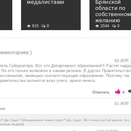
медалистами
Брянской
области по
собственно
желанию
815
0
2044
0
комментариев )
01 АПР 
тель Губернатора. Вот это Департамент образования!!! Растит кадр
 Но это только возможно в нашем регионе. В других Правительство
ессионалов, имеющих соответствующее образование. Поэтому так 
равительстве пытаются всех учить, врачи лечить.
Ответить
4
01 АПР 
ние
т? Да, будут! Оборудование новое будет? Да, будет. Вот и весь пустой диалог без
бычным людям(((