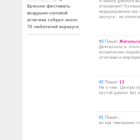
А какого диалога 
Брянске фестиваль
отношения? Кулешов
недоразумение как п
воздушно-силовой
заслуги - не понят
атлетики собрал около
70 любителей воркаута
#3
Пишет
Жительг
Деятельность этого
космических корабл
отчетами и меропри
#2
Пишет
13
Ни о чем. Центры б
пустой диалог без 
#1
Пишет
.
во как тимошенко т