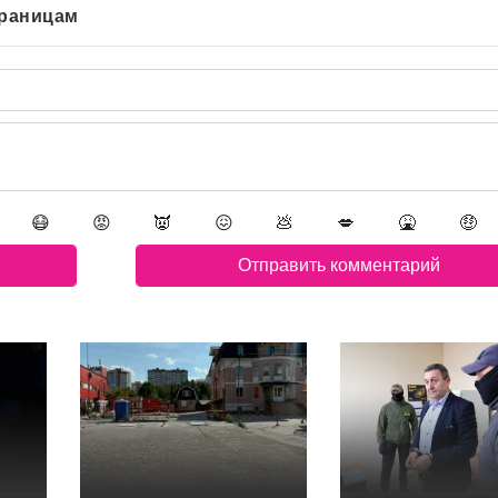
траницам
😷
😡
👿
😖
💩
💋
🤮
🤑