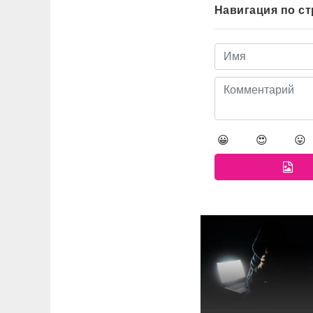
Навигация по с
😀
😍
😛