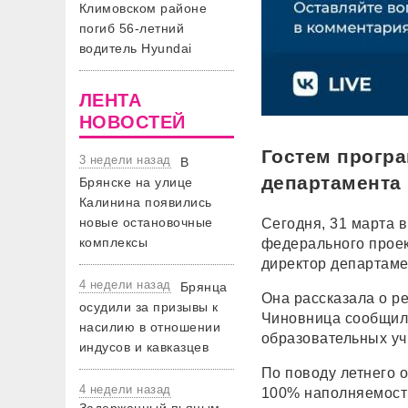
Климовском районе
погиб 56-летний
водитель Hyundai
ЛЕНТА
НОВОСТЕЙ
Гостем прогр
3 недели назад
В
департамента
Брянске на улице
Калинина появились
новые остановочные
Сегодня, 31 марта 
комплексы
федерального проек
директор департаме
4 недели назад
Брянца
Она рассказала о р
осудили за призывы к
Чиновница сообщила
насилию в отношении
образовательных у
индусов и кавказцев
По поводу летнего о
4 недели назад
100% наполняемость