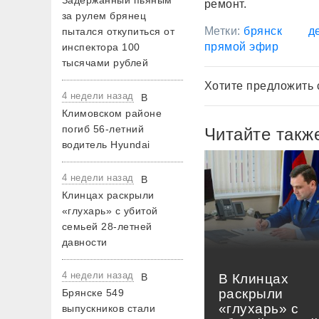
Задержанный пьяным
ремонт.
за рулем брянец
Метки:
брянск
д
пытался откупиться от
прямой эфир
инспектора 100
тысячами рублей
Хотите предложить 
4 недели назад
В
Климовском районе
погиб 56-летний
Читайте такж
водитель Hyundai
4 недели назад
В
Клинцах раскрыли
«глухарь» с убитой
семьей 28-летней
давности
4 недели назад
В
В Клинцах
раскрыли
Брянске 549
«глухарь» с
выпускников стали