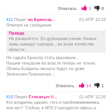
Ответить
3
0
#11
Пишет
из Брянска...
01 АПР 12:20
Отвечая на сообщение
Правда
Не развалятся. Эх-дубинушка ухнем. Новые
замы наведут порядок....во всем хозяйстве
области.
Не судьба Брянску стать красивым...
Нашим танцорам во власти теперь не только
Обамы-Байдены мешать будут, но даже
Зеленские-Порошенки....
Ответить
14
1
#10
Пишет
Степаныч ©...
01 АПР 12:20
Кто владелец здания, того и проблеммммммма,
или нет? "Сейчас в МПСУ находятся офисы и