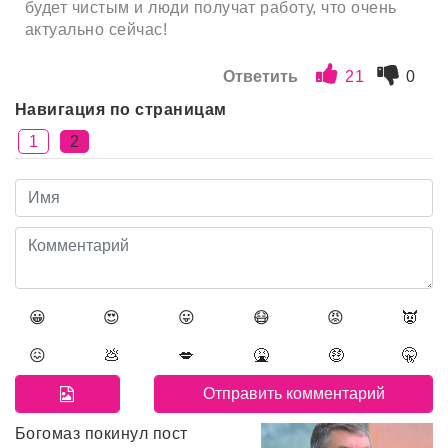
будет чистым и люди получат работу, что очень
актуально сейчас!
Ответить
21
0
Навигация по страницам
1
2
😀
😍
😛
😷
😡
👿
😖
💩
💋
🤮
🤑
🤫
Богомаз покинул пост