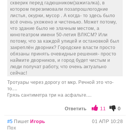
скверик перед гадюшником(зажигалка), в
котором перезимовали позапрошлогодние
листья, окурки, мусор . А когда- то здесь было
всё очень ухожено и чистенько. Может потому,
что здание было не злачным местом, а
кинотеатром имени 50-летия ВЛКСМ? Или
потому, что за каждой улицей и остановкой был
закреплён дворник? Городские власти просто
обязаны принять очевидные решения- просто
наймите дворников, и город будет чистым и
люди получат работу, что очень актуально
сейчас!
Тротуары через дорогу от мкр. Речной это что-
то....
Грязь сантиметра три на асфальте....
Ответить
11
0
#5
Пишет
Игорь
01 АПР 10:28
Пох