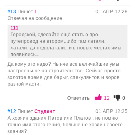
#13
Пишет
1
01 АПР 12:28
Отвечая на сообщение
111
Городской, сделайте ещё статью про
путепровод на втором...ибо там латали,
латали, да недолатали...и в новых местах ямы
появились...
Да кому это надо? Нынче все величайшие умы
настроены не на строительство. Сейчас просто
золотое время для барыг, спекулянтов и воров
разной масти.
Ответить
12
0
#12
Пишет
Студент
01 АПР 12:25
А хозяин здания Патов или Платов , не помню
точно имя этого гения, больше не хозяин своего
здания?