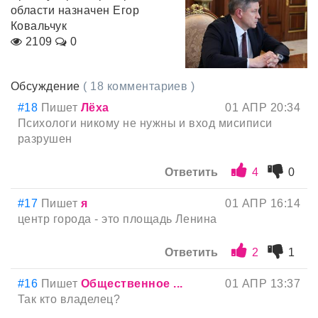
области назначен Егор
Ковальчук
2109
0
Обсуждение
( 18 комментариев )
#18
Пишет
Лёха
01 АПР 20:34
Психологи никому не нужны и вход мисиписи
разрушен
Ответить
4
0
#17
Пишет
я
01 АПР 16:14
центр города - это площадь Ленина
Ответить
2
1
#16
Пишет
Общественное ...
01 АПР 13:37
Так кто владелец?