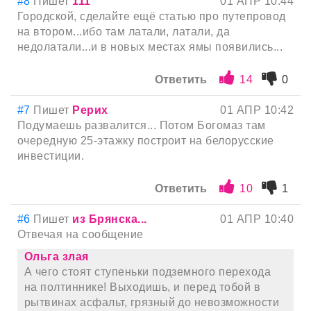
#8
Пишет
111
01 АПР 10:44
Городской, сделайте ещё статью про путепровод
на втором...ибо там латали, латали, да
недолатали...и в новых местах ямы появились...
Ответить
14
0
#7
Пишет
Рерих
01 АПР 10:42
Подумаешь развалится... Потом Богомаз там
очередную 25-этажку построит на белорусские
инвестиции.
Ответить
10
1
#6
Пишет
из Брянска...
01 АПР 10:40
Отвечая на сообщение
Ольга злая
А чего стоят ступеньки подземного перехода
на полтиннике! Выходишь, и перед тобой в
рытвинах асфальт, грязный до невозможности