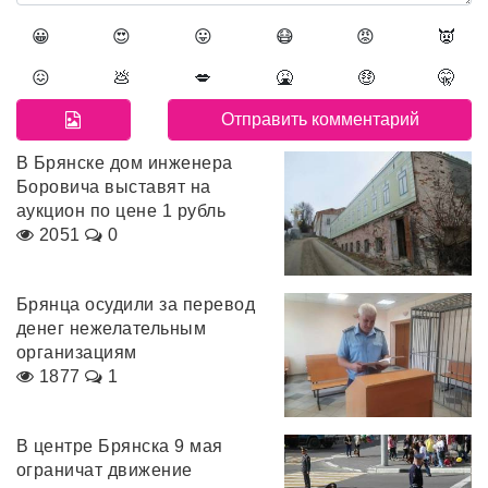
😀
😍
😛
😷
😡
👿
😖
💩
💋
🤮
🤑
🤫
В Брянске дом инженера
Боровича выставят на
аукцион по цене 1 рубль
2051
0
Брянца осудили за перевод
денег нежелательным
организациям
1877
1
В центре Брянска 9 мая
ограничат движение