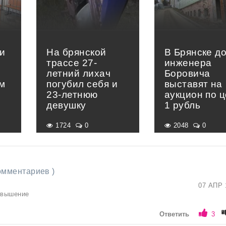
и
На брянской
В Брянске д
трассе 27-
инженера
летний лихач
Боровича
м
погубил себя и
выставят на
23-летнюю
аукцион по 
девушку
1 рубль
1724
0
2048
0
комментариев )
07 АПР 
овышение
Ответить
3