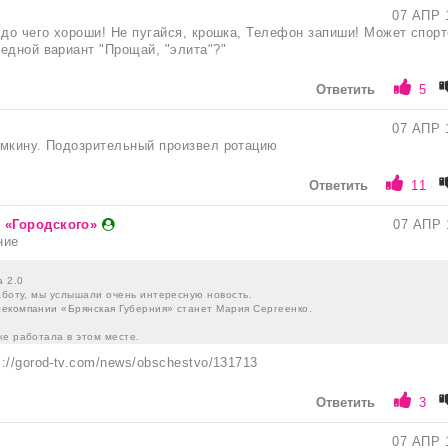
07 АПР 
 до чего хороши! Не пугайся, крошка, Телефон запиши! Может спор
едной вариант "Прощай, "элита"?"
Ответить
5
07 АПР 
омкину. Подозрительный произвел ротацию
Ответить
11
 «Городского»
07 АПР 
ние
 2.0
аботу, мы услышали очень интересную новость.
екомпании «Брянская Губерния» станет Мария Сергеенко.
же работала в этом месте.
://gorod-tv.com/news/obschestvo/131713
Ответить
3
07 АПР 