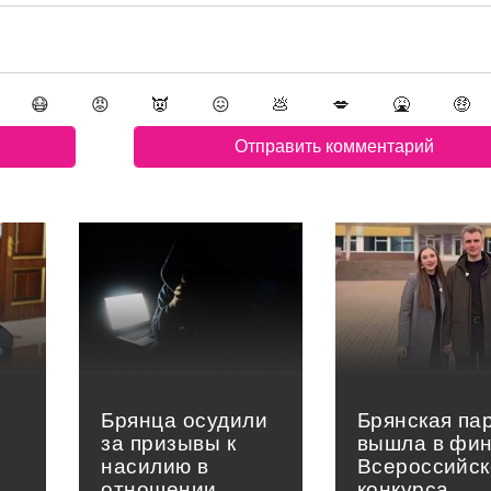
😷
😡
👿
😖
💩
💋
🤮
🤑
Брянца осудили
Брянская па
за призывы к
вышла в фи
насилию в
Всероссийск
отношении
конкурса