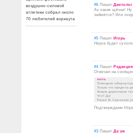
#6
Пишет
Диетолог
воздушно-силовой
Ах какие щёчки! Ну
атлетики собрал около
займётся? Или очер
70 любителей воркаута
#5
Пишет
Игорь
Наука будет сухол
#4
Пишет
Редакция
Отвечая на сообще
гость
Помощник губернатора
Только что придя на р
Новым директором тел
Что? Да!
Ранее М. Сергеенко у
Подтверждаем https
#3
Пишет
Да уж