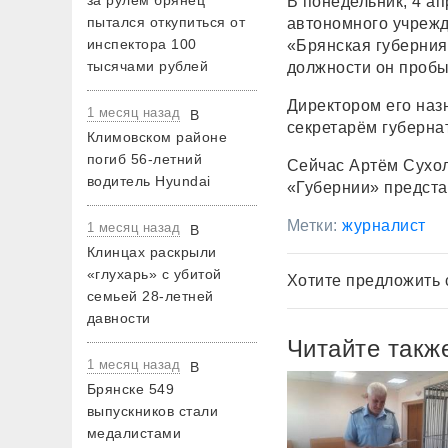
за рулем брянец
В понедельник, 4 ап
пытался откупиться от
автономного учрежд
инспектора 100
«Брянская губерния
тысячами рублей
должности он пробыл
Директором его назн
1 месяц назад
В
секретарём губерна
Климовском районе
погиб 56-летний
Сейчас Артём Сухол
водитель Hyundai
«Губернии» предста
Метки:
журналист
1 месяц назад
В
Клинцах раскрыли
«глухарь» с убитой
Хотите предложить 
семьей 28-летней
давности
Читайте такж
1 месяц назад
В
Брянске 549
выпускников стали
медалистами