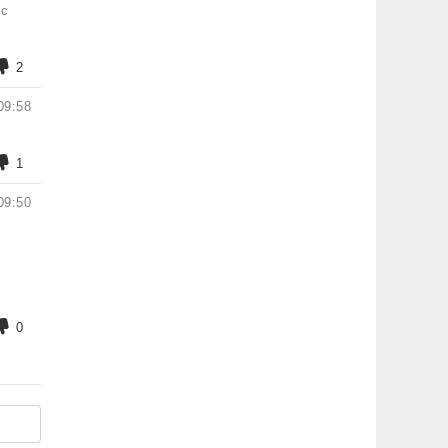
 с
2
09:58
1
09:50
0