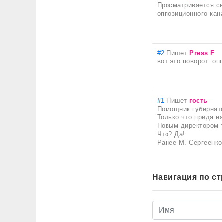
Просматривается св
оппозиционного кан
#2
Пишет
Press F
вот это поворот. оп
#1
Пишет
гость
Помощник губернато
Только что придя н
Новым директором т
Что? Да!
Ранее М. Сергеенко
Навигация по с