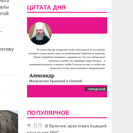
ного
ЦИТАТА ДНЯ
налы
этой
-
ективу
ПОПУЛЯРНОЕ
2170
В Брянске арестован бывший
начальник МЧС