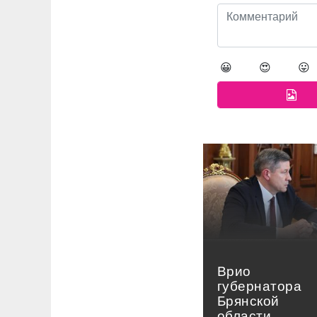
😀
😍
😛
Врио
губернатора
Брянской
области