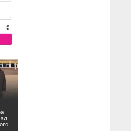
🤫
ра
нал
ого