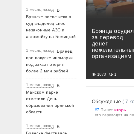
1 месяц назад
В
Брянске после иска в
суд владелец снес
незаконные АЗС и
Брянца осудил
за перевод
автомойку на Бежицкой
денег
нежелательны
1 месяц назад
Брянец
организациям
при покупке иномарки
под заказ потерял
более 2 млн рублей
1870
1
1 месяц назад
В
Майском парке
отметили День
Обсуждение
( 7 
образования Брянской
#7
Пишет
игорь
области
его переводят на п
1 месяц назад
В
Брянске фестиваль