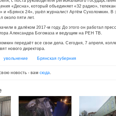
реля, с поста руководителя регионального Государствен
ения «Десна», который объединяет «32 радио», телека
» и «Брянск 24», ушёл журналист Артём Сухоломкин. В 
 около пяти лет.
ачили в далёком 2017-м году. До этого он работал пресс
тора Александра Богомаза и ведущим на РЕН ТВ.
омкин передаёт все свои дела. Сегодня, 7 апреля, колл
вят нового директора.
увольнение
Брянская губерния
свою новость - вам
сюда
.
е