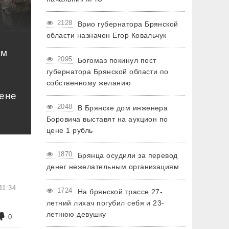
2128
Врио губернатора Брянской
области назначен Егор Ковальчук
ом
2095
Богомаз покинул пост
губернатора Брянской области по
собственному желанию
цене
2048
В Брянске дом инженера
Боровича выставят на аукцион по
цене 1 рубль
1870
Брянца осудили за перевод
денег нежелательным организациям
11:34
1724
На брянской трассе 27-
летний лихач погубил себя и 23-
летнюю девушку
0