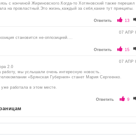
язь с кончиной Жириновского.Когда-то Хотяновский также перешел
ала на провластный.Это жизнь,каждый за себя,какие тут принципы.
Ответить
13
07 АПР 
позиция становится не-оппозицией....
Ответить
15
07 АПР 
ра 2.0
а работу, мы услышали очень интересную новость.
елекомпании «Брянская Губерния» станет Мария Сергеенко.
 уже работала в этом месте.
Ответить
9
траницам