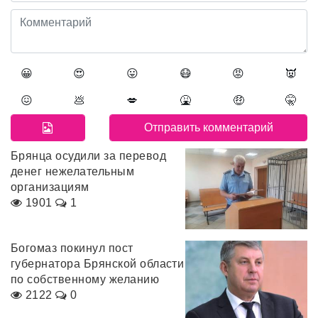
😀
😍
😛
😷
😡
👿
😖
💩
💋
🤮
🤑
🤫
Брянца осудили за перевод
денег нежелательным
организациям
1901
1
Богомаз покинул пост
губернатора Брянской области
по собственному желанию
2122
0