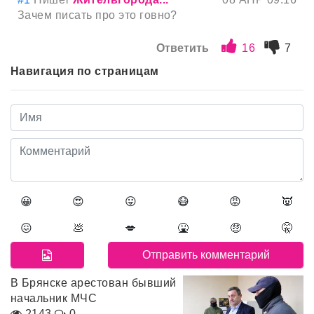
Зачем писать про это говно?
Ответить
16
7
Навигация по страницам
😀
😍
😛
😷
😡
👿
😖
💩
💋
🤮
🤑
🤫
В Брянске арестован бывший
начальник МЧС
2143
0