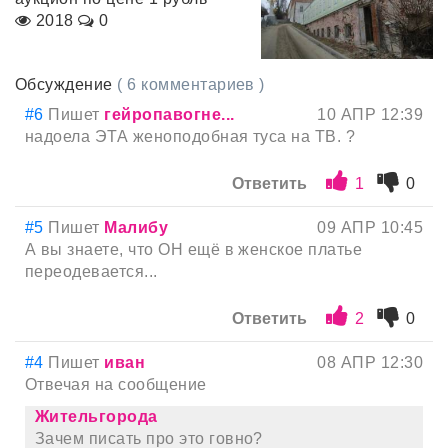
2018
0
Обсуждение
( 6 комментариев )
#6
Пишет
гейропавогне...
10 АПР 12:39
надоела ЭТА женоподобная туса на ТВ. ?
Ответить
1
0
#5
Пишет
Малибу
09 АПР 10:45
А вы знаете, что ОН ещё в женское платье
переодевается...
Ответить
2
0
#4
Пишет
иван
08 АПР 12:30
Отвечая на сообщение
Жительгорода
Зачем писать про это говно?