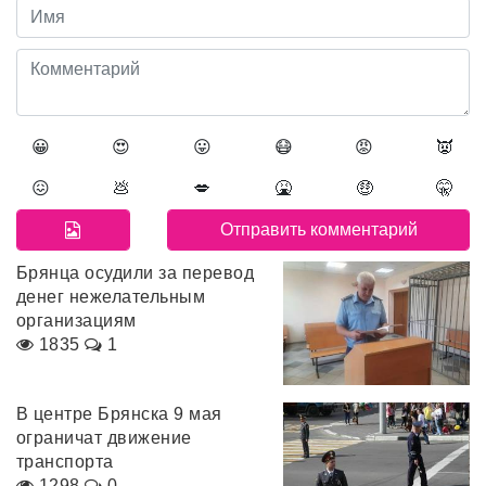
😀
😍
😛
😷
😡
👿
😖
💩
💋
🤮
🤑
🤫
Брянца осудили за перевод
денег нежелательным
организациям
1835
1
В центре Брянска 9 мая
ограничат движение
транспорта
1298
0