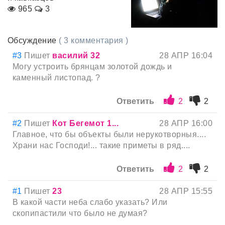
965
3
Обсуждение
( 3 комментария )
#3
Пишет
василий 32
28 АПР 16:04
Могу устроить брянцам золотой дождь и
каменный листопад. ?
Ответить
2
2
#2
Пишет
Кот Бегемот 1...
28 АПР 16:00
Главное, что бы объекты были нерукотворныя....
Храни нас Господи!... такие приметы в ряд....
Ответить
2
2
#1
Пишет
23
28 АПР 15:55
В какой части неба слабо указать? Или
скопипастили что было не думая?