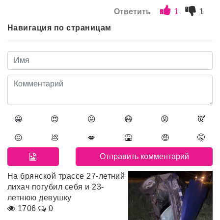
Ответить
1
1
Навигация по страницам
😀
😍
😛
😷
😡
👿
😖
💩
💋
🤮
🤑
🤫
На брянской трассе 27-летний
лихач погубил себя и 23-
летнюю девушку
1706
0