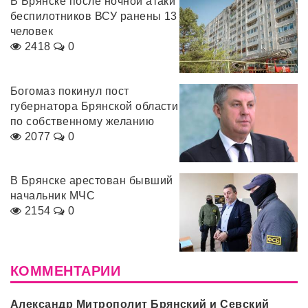
В Брянске после ночной атаки
беспилотников ВСУ ранены 13
человек
2418
0
Богомаз покинул пост
губернатора Брянской области
по собственному желанию
2077
0
В Брянске арестован бывший
начальник МЧС
2154
0
КОММЕНТАРИИ
Александр Митрополит Брянский и Севский