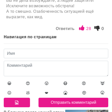
Вы не дела возбуждайте, а людей защитите!
Исключите возможность обстрела!
А то смешно. Озабоченность ситуацией ещё
выразите, как мид.
Ответить
28
0
Навигация по страницам
😀
😍
😛
😷
😡
👿
😖
💩
💋
🤮
🤑
🤫