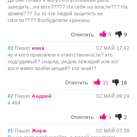
Да они только и могут,что уголовные дела
заводить...на кого????? На себя на власти??? На
армию??? За то что людей защитить не
смогли???? Возбудители хреновы
Ответить
5
9
#3
Пишет
инна
02 МАЙ 17:42
ну и кого привлекли к ответственности? кто
подсудимый? снаряд, рядом лежащий или кот
вася мимо пробегающий? кто знает?
Ответить
11
16
#2
Пишет
Андрей
02 МАЙ 09:24
я 404
Ответить
1
2
#1
Пишет
Жорж
02 МАЙ 07:38