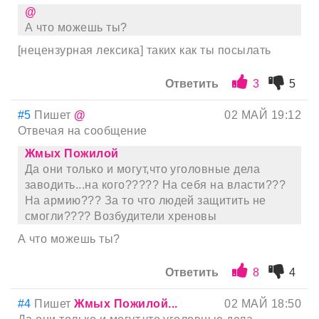
@
А что можешь ты?
[нецензурная лексика] таких как ты посылать
Ответить
3
5
#5
Пишет
@
02 МАЙ 19:12
Отвечая на сообщение
Жмых Пожилой
Да они только и могут,что уголовные дела
заводить...на кого????? На себя на власти???
На армию??? За то что людей защитить не
смогли???? Возбудители хреновы
А что можешь ты?
Ответить
8
4
#4
Пишет
Жмых Пожилой...
02 МАЙ 18:50