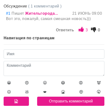
Обсуждение
( 1 комментарий )
#1
Пишет
Жительгорода...
21 ИЮНЬ 09:00
Вот это, пожалуй, самая смешная новость)))
Ответить
3
0
Навигация по страницам
😀
😍
😛
😷
😡
👿
😖
💩
💋
🤮
🤑
🤫