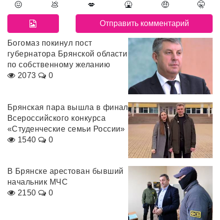
😖
💩
💋
🤮
🤑
🤫
Богомаз покинул пост
губернатора Брянской области
по собственному желанию
2073
0
Брянская пара вышла в финал
Всероссийского конкурса
«Студенческие семьи России»
1540
0
В Брянске арестован бывший
начальник МЧС
2150
0