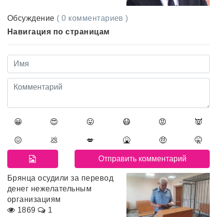
Обсуждение
( 0 комментариев )
Навигация по страницам
😀
😍
😛
😷
😡
👿
😖
💩
💋
🤮
🤑
🤫
Брянца осудили за перевод
денег нежелательным
организациям
1869
1