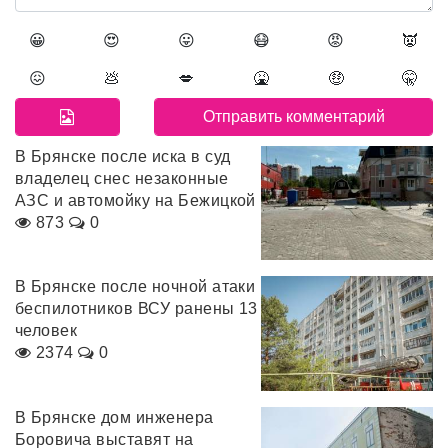
😀
😍
😛
😷
😡
👿
😖
💩
💋
🤮
🤑
🤫
В Брянске после иска в суд
владелец снес незаконные
АЗС и автомойку на Бежицкой
873
0
В Брянске после ночной атаки
беспилотников ВСУ ранены 13
человек
2374
0
В Брянске дом инженера
Боровича выставят на