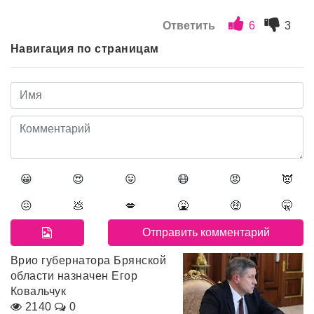
Ответить
6
3
Навигация по страницам
😀
😍
😛
😷
😡
👿
😖
💩
💋
🤮
🤑
🤫
Врио губернатора Брянской
области назначен Егор
Ковальчук
2140
0