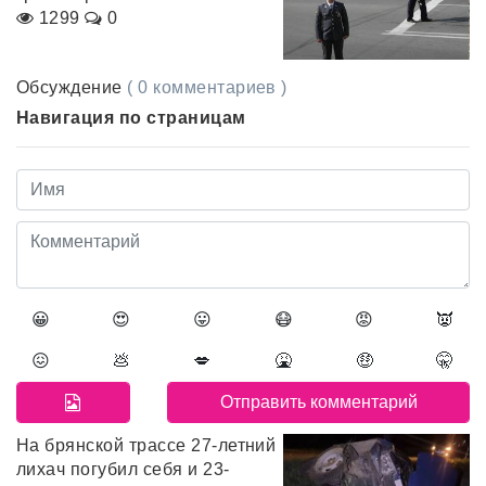
1299
0
Обсуждение
( 0 комментариев )
Навигация по страницам
😀
😍
😛
😷
😡
👿
😖
💩
💋
🤮
🤑
🤫
На брянской трассе 27-летний
лихач погубил себя и 23-