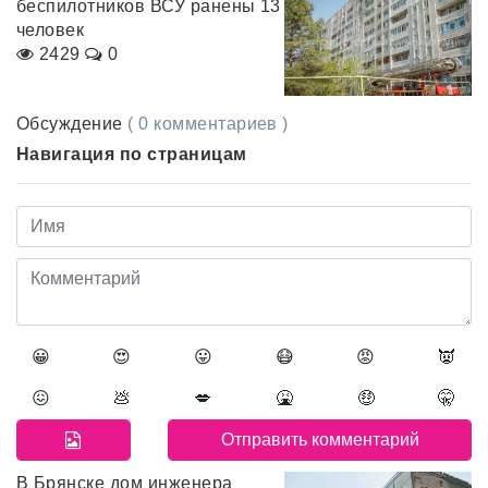
беспилотников ВСУ ранены 13
человек
2429
0
Обсуждение
( 0 комментариев )
Навигация по страницам
😀
😍
😛
😷
😡
👿
😖
💩
💋
🤮
🤑
🤫
В Брянске дом инженера