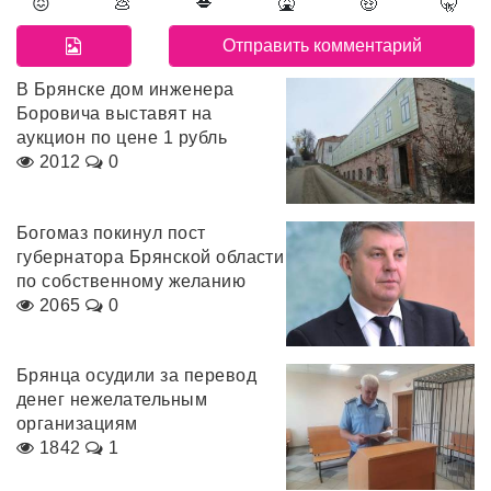
😖
💩
💋
🤮
🤑
🤫
В Брянске дом инженера
Боровича выставят на
аукцион по цене 1 рубль
2012
0
Богомаз покинул пост
губернатора Брянской области
по собственному желанию
2065
0
Брянца осудили за перевод
денег нежелательным
организациям
1842
1