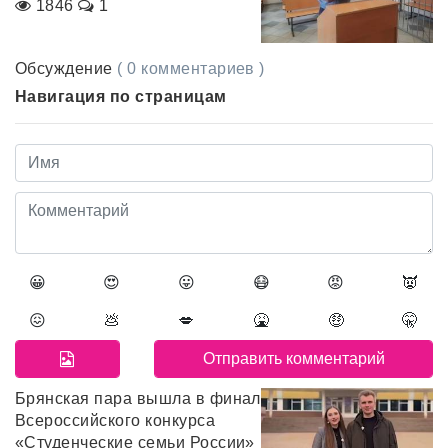
1846
1
Обсуждение
( 0 комментариев )
Навигация по страницам
😀
😍
😛
😷
😡
👿
😖
💩
💋
🤮
🤑
🤫
Брянская пара вышла в финал
Всероссийского конкурса
«Студенческие семьи России»