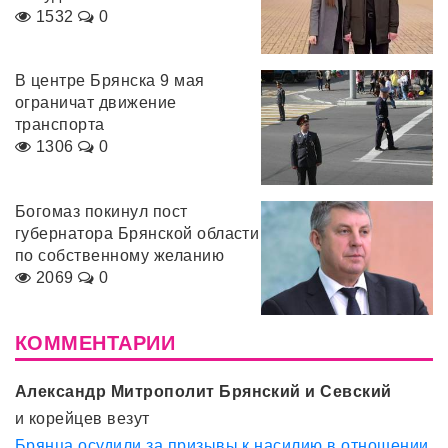
1532
0
В центре Брянска 9 мая
ограничат движение
транспорта
1306
0
Богомаз покинул пост
губернатора Брянской области
по собственному желанию
2069
0
КОММЕНТАРИИ
Александр Митрополит Брянский и Севский
и корейцев везут
Брянца осудили за призывы к насилию в отношении