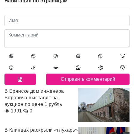
Навигация по страницам
😀
😍
😛
😷
😡
👿
😖
💩
💋
🤮
🤑
🤫
В Брянске дом инженера
Боровича выставят на
аукцион по цене 1 рубль
1991
0
В Клинцах раскрыли «глухарь»