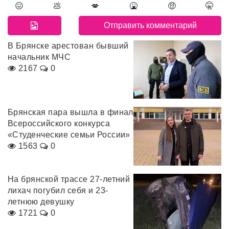
😖
💩
💋
🤮
🤑
🤫
В Брянске арестован бывший
начальник МЧС
2167
0
Брянская пара вышла в финал
Всероссийского конкурса
«Студенческие семьи России»
1563
0
На брянской трассе 27-летний
лихач погубил себя и 23-
летнюю девушку
1721
0