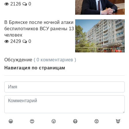
2126
0
В Брянске после ночной атаки
беспилотников ВСУ ранены 13
человек
2429
0
Обсуждение
( 0 комментариев )
Навигация по страницам
😀
😍
😛
😷
😡
👿