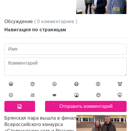
Обсуждение
( 0 комментариев )
Навигация по страницам
😀
😍
😛
😷
😡
👿
😖
💩
💋
🤮
🤑
🤫
Брянская пара вышла в финал
Всероссийского конкурса
«Студенческие семьи России»