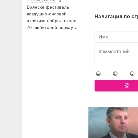
В
Брянске фестиваль
воздушно-силовой
Навигация по с
атлетики собрал около
70 любителей воркаута
😀
😍
😛