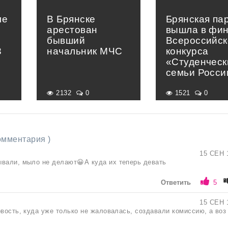
ле
В Брянске
Брянская па
арестован
вышла в фи
в
бывший
Всероссийск
3
начальник МЧС
конкурса
«Студенческ
семьи Росси
2132
0
1521
0
комментария )
15 СЕН 
вали, мыло не делают😀А куда их теперь девать
Ответить
5
15 СЕН 
овость, куда уже только не жаловалась, создавали комиссию, а воз