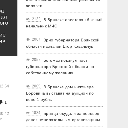
человек
ра
нал
2132
В Брянске арестован бывший
ого
начальник МЧС
ие
2087
Врио губернатора Брянской
и»
области назначен Егор Ковальчук
2057
Богомаз покинул пост
губернатора Брянской области по
собственному желанию
2005
12:54
В Брянске дом инженера
Боровича выставят на аукцион по
цене 1 рубль
1
1834
Брянца осудили за перевод
10:42
 и
денег нежелательным организациям