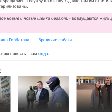
обращались в службу по отлову. Однако там им ответили
стерилизованы.
 все новые и новые щенки бегают,
- возмущаются жиль
лица Горбатова
бродячие собаки
свою новость - вам
сюда
.
е