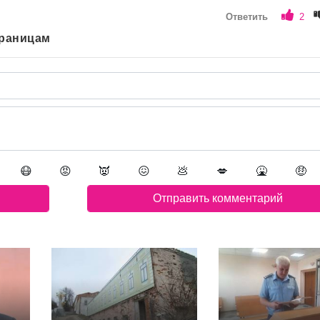
Ответить
2
траницам
😷
😡
👿
😖
💩
💋
🤮
🤑