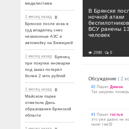
медалистами
В Брянске пос
ночной атаки
1 месяц назад
В
беспилотнико
Брянске после иска в
ВСУ ранены 1
суд владелец снес
человек
незаконные АЗС и
автомойку на Бежицкой
2390
0
1 месяц назад
Брянец
при покупке иномарки
под заказ потерял
более 2 млн рублей
Обсуждение
( 2 
#2
Пишет
Димон
1 месяц назад
В
Так шаурмы позакры
Майском парке
отметили День
образования Брянской
#1
Пишет
гостья
области
это уже давно не н
ныне там😡
1 месяц назад