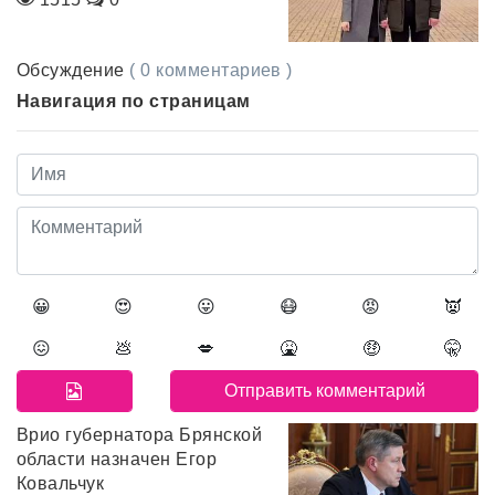
Обсуждение
( 0 комментариев )
Навигация по страницам
😀
😍
😛
😷
😡
👿
😖
💩
💋
🤮
🤑
🤫
Врио губернатора Брянской
области назначен Егор
Ковальчук