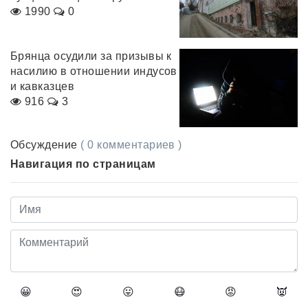
1990
0
Брянца осудили за призывы к
насилию в отношении индусов
и кавказцев
916
3
Обсуждение
( 0 комментариев )
Навигация по страницам
😀
😍
😛
😷
😡
👿