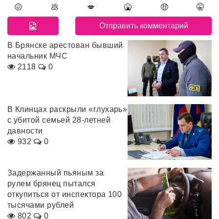
😖
💩
💋
🤮
🤑
🤫
В Брянске арестован бывший
начальник МЧС
2118
0
В Клинцах раскрыли «глухарь»
с убитой семьей 28-летней
давности
932
0
Задержанный пьяным за
рулем брянец пытался
откупиться от инспектора 100
тысячами рублей
802
0