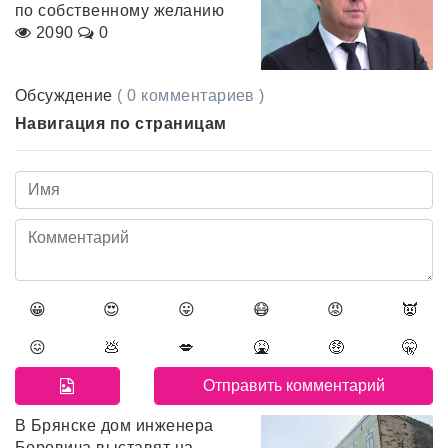
по собственному желанию
2090
0
Обсуждение
( 0 комментариев )
Навигация по страницам
😀
😍
😛
😷
😡
👿
😖
💩
💋
🤮
🤑
🤫
В Брянске дом инженера
Боровича выставят на