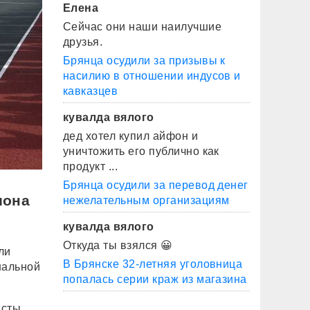
Елена
Сейчас они наши наилучшие
друзья.
Брянца осудили за призывы к
насилию в отношении индусов и
кавказцев
кувалда вялого
дед хотел купил айфон и
уничтожить его публично как
продукт ...
Брянца осудили за перевод денег
иона
нежелательным организациям
кувалда вялого
Откуда ты взялся 😀
ли
В Брянске 32-летняя уголовница
нальной
попалась серии краж из магазина
исты