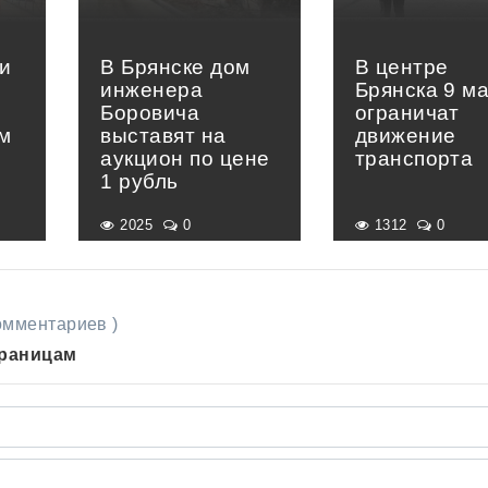
и
В Брянске дом
В центре
инженера
Брянска 9 м
Боровича
ограничат
м
выставят на
движение
аукцион по цене
транспорта
1 рубль
2025
0
1312
0
комментариев )
траницам