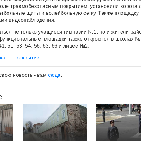
поле травмобезопасным покрытием, установили ворота 
етбольные щиты и волейбольную сетку. Также площадку
ами видеонаблюдения.
аться не только учащиеся гимназии №1, но и жители рай
функциональные площадки также откроются в школах №
 41, 51, 53, 54, 56, 63, 66 и лицее №2.
ка
открытие
свою новость - вам
сюда
.
е