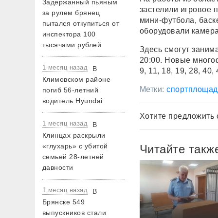
Задержанный пьяным
застелили игровое 
за рулем брянец
мини-футбола, баск
пытался откупиться от
оборудовали камер
инспектора 100
тысячами рублей
Здесь смогут заним
20:00. Новые много
1 месяц назад
В
9, 11, 18, 19, 28, 40,
Климовском районе
Метки:
спортплощад
погиб 56-летний
водитель Hyundai
Хотите предложить 
1 месяц назад
В
Клинцах раскрыли
«глухарь» с убитой
Читайте такж
семьей 28-летней
давности
1 месяц назад
В
Брянске 549
выпускников стали