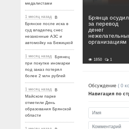
медалистами
1 месяц назад
Брянца осудил
В
за перевод
Брянске после иска в
денег
суд владелец снес
нежелательны
незаконные АЗС и
организациям
автомойку на Бежицкой
1 месяц назад
Брянец
1850
1
при покупке иномарки
под заказ потерял
более 2 млн рублей
Обсуждение
( 0 
1 месяц назад
В
Навигация по с
Майском парке
отметили День
образования Брянской
области
1 месяц назад