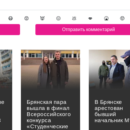
😷
😡
👿
😖
💩
💋
🤮
🤑
ле
Брянская пара
В Брянске
вышла в финал
арестован
в
Всероссийского
бывший
3
конкурса
начальник 
«Студенческие