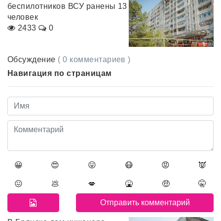
беспилотников ВСУ ранены 13
человек
2433
0
Обсуждение
( 0 комментариев )
Навигация по страницам
😀
😍
😛
😷
😡
👿
😖
💩
💋
🤮
🤑
🤫