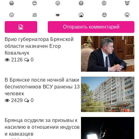
😀
😍
😛
😷
😡
👿
😖
💩
💋
🤮
🤑
🤫
Врио губернатора Брянской
области назначен Егор
Ковальчук
2126
0
В Брянске после ночной атаки
беспилотников ВСУ ранены 13
человек
2429
0
Брянца осудили за призывы к
насилию в отношении индусов
и кавказцев