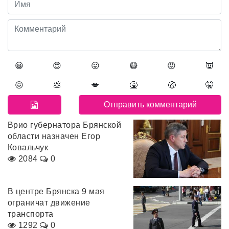
😀
😍
😛
😷
😡
👿
😖
💩
💋
🤮
🤑
🤫
Врио губернатора Брянской
области назначен Егор
Ковальчук
2084
0
В центре Брянска 9 мая
ограничат движение
транспорта
1292
0