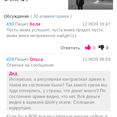
Обсуждение
( 30 комментариев )
#30
Пишет
Коля
12 НОЯ 16:47
Пусть мама услышит, пусть мама придет, пусть
мама меня непременно найдет.(с)
Ответить
0
0
#29
Пишет
Ольга
11 НОЯ 08:09
Отвечая на сообщение
Дед
Интересно, а регулярная контрактная армия в
таком же состоянии была? Так какого хрена мы
туда поперлись, у страны, что денег много? По
состоянию армии видно, что нет. Всё деньги
видно в кармане Шойгу осели. Сплошная
коррупция.
Если бы в ВОВ все мыслили как многие сейчас и