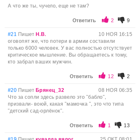
А что же ты, чучело, еще не там?
Ответить
2
9
#21
Пишет
Н.В.
10 НОЯ 16:15
оговопят же, что потери в армии составили
только 6000 человек. У вас полностью отсутствует
критическое мышление. Вы обращаетесь к тому,
кто забрал ваших мужчин.
Ответить
12
2
#20
Пишет
Брянец_32
08 НОЯ 06:35
Что за сопли здесь развело это "бабло",
призвали- воюй, какая "мамочка ", это что типа
"детский сад-орлёнок".
Ответить
1
13
#19
Пишет
кyвалда вялог...
25 ОКТ 08:01