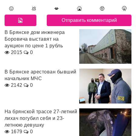
😖
💩
💋
🤮
🤑
🤫
В Брянске дом инженера
Боровича выставят на
аукцион по цене 1 рубль
2015
0
В Брянске арестован бывший
начальник МЧС
2142
0
На брянской трассе 27-летний
лихач погубил себя и 23-
летнюю девушку
1679
0