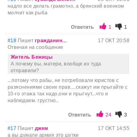
надло все делать грамотно, а брянский военком
молчит как рыба
Ответить
1
1
#18
Пишет
гражданин...
17 ОКТ 20:58
Отвечая на сообщение
Житель Бежицы
А почему вы, матери, вообще их туда
отправили?
...потому что рабы, не потребовали юристов с
разяснениями своих прав....скажут им прыгайте с
10-го этажа так надо,они и прыгнут...что и
наблюдаем. грустно..
Ответить
24
3
#17
Пишет
джем
17 ОКТ 14:55
а вы думали армия это шутки