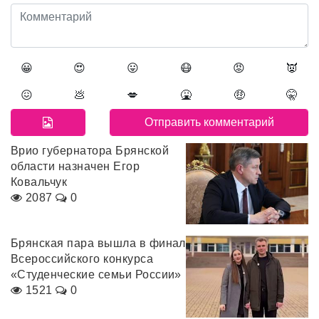
😀
😍
😛
😷
😡
👿
😖
💩
💋
🤮
🤑
🤫
Врио губернатора Брянской
области назначен Егор
Ковальчук
2087
0
Брянская пара вышла в финал
Всероссийского конкурса
«Студенческие семьи России»
1521
0