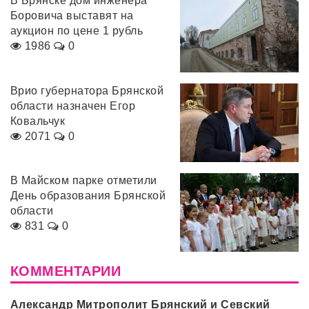
В Брянске дом инженера
Боровича выставят на
аукцион по цене 1 рубль
1986
0
Врио губернатора Брянской
области назначен Егор
Ковальчук
2071
0
В Майском парке отметили
День образования Брянской
области
831
0
КОММЕНТАРИИ
Александр Митрополит Брянский и Севский