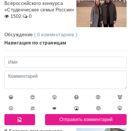
Всероссийского конкурса
«Студенческие семьи России»
1502
0
Обсуждение
( 0 комментариев )
Навигация по страницам
😀
😍
😛
😷
😡
👿
😖
💩
💋
🤮
🤑
🤫