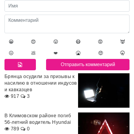
😀
😍
😛
😷
😡
👿
😖
💩
💋
🤮
🤑
🤫
Брянца осудили за призывы к
насилию в отношении индусов
и кавказцев
917
3
В Климовском районе погиб
56-летний водитель Hyundai
789
0