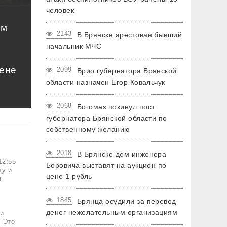
человек
ом
2143
В Брянске арестован бывший
начальник МЧС
цене
2099
Врио губернатора Брянской
области назначен Егор Ковальчук
2068
Богомаз покинул пост
губернатора Брянской области по
собственному желанию
2018
В Брянске дом инженера
12:55
Боровича выставят на аукцион по
ду и
цене 1 рубль
я
1845
Брянца осудили за перевод
т
денег нежелательным организациям
 и
! Это