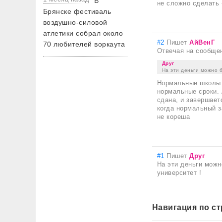
В
не сложно сделать 
Брянске фестиваль
воздушно-силовой
атлетики собрал около
#2
Пишет
АйВенГ
70 любителей воркаута
Отвечая на сообще
Друг
На эти деньги можно б
Нормальные школы 
нормальные сроки. 
сдана, и завершает
когда нормальный 
не кореша
#1
Пишет
Друг
На эти деньги можн
университет !
Навигация по с