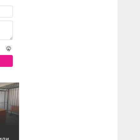
🤫
или