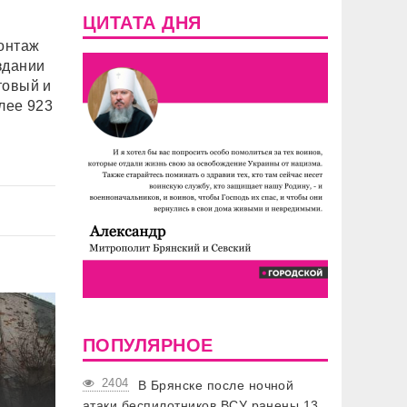
ЦИТАТА ДНЯ
онтаж
здании
товый и
лее 923
ПОПУЛЯРНОЕ
2404
В Брянске после ночной
атаки беспилотников ВСУ ранены 13