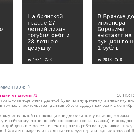
На брянской
В Брянске д
л
трассе 27-
инженера
о
летний лихач
Боровича
погубил себя и
выставят на
е
23-летнюю
аукцион по 
»
девушку
1 рубль
1681
0
2018
0
комментария )
вший от школы 72
10 НОЯ 
этой школы еще очень далеко! Судя по внутреннему и внешнему ви
 и темпах строительства, данный объект сдадут как раз к 1 сентябр
очему от властей нет помощи и поддержки тем ученикам, которые
лу и сейчас мучаются (особенно первые-третьи классы), и страдаю
каждый день в стрессе - с кем отправить ребенка в дальнюю школу
но!!! Хотя бы выделили шокльные автобусы для младших классов!!!