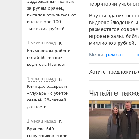
Задержанный пьяным
территории учебног
за рулем брянец
пытался откупиться от
Внутри здания осно
инспектора 100
видеонаблюдения и 
тысячами рублей
разместятся соврем
игровые залы, библ
миллионов рублей.
1 месяц назад
В
Климовском районе
Метки:
ремонт
ш
погиб 56-летний
водитель Hyundai
Хотите предложить 
1 месяц назад
В
Клинцах раскрыли
Читайте такж
«глухарь» с убитой
семьей 28-летней
давности
1 месяц назад
В
Брянске 549
выпускников стали