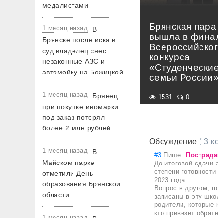
медалистами
Брянская пара
1 месяц назад
В
вышла в фина
Брянске после иска в
Всероссийског
суд владелец снес
конкурса
незаконные АЗС и
«Студенчески
автомойку на Бежицкой
семьи России
1 месяц назад
Брянец
1531
0
при покупке иномарки
под заказ потерял
более 2 млн рублей
Обсуждение
( 3 
1 месяц назад
В
#3
Пишет
Пострада
Майском парке
До итоговой сдачи 
степени готовности
отметили День
2023 года.
образования Брянской
Вопрос в другом, п
области
записаны в эту шко
родители, которые 
кто привезет обрат
1 месяц назад