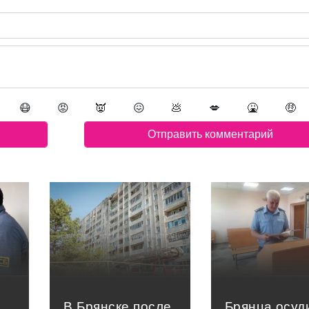
😷
😡
👿
😖
💩
💋
🤮
🤑
В Брянске после
Брянца осуд