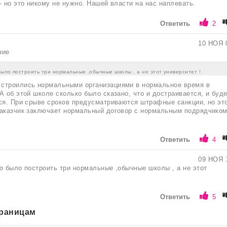
- но это никому не нужно. Нашей власти на нас наплевать.
Ответить
2
10 НОЯ 
ние
ыло построить три нормальные ,обычные школы , а не этот университет !
строились нормальными организациями в нормальное время в
А об этой школе сколько было сказано, что и достраивается, и буд
ся. При срыве сроков предусматриваются штрафные санкции, но эт
заказчик заключает нормальный договор с нормальным подрядчиком
Ответить
4
09 НОЯ 
о было построить три нормальные ,обычные школы , а не этот
Ответить
5
траницам