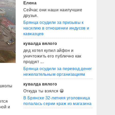
Елена
Сейчас они наши наилучшие
друзья.
Брянца осудили за призывы к
насилию в отношении индусов и
кавказцев
кувалда вялого
дед хотел купил айфон и
уничтожить его публично как
продукт ...
Брянца осудили за перевод денег
нежелательным организациям
кувалда вялого
 школы
Откуда ты взялся 😀
В Брянске 32-летняя уголовница
ется
попалась серии краж из магазина
ной и