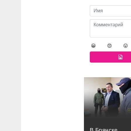
😀
😍
😛
В Брянске