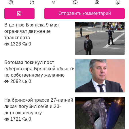
😖
💩
💋
🤮
🤑
🤫
В центре Брянска 9 мая
ограничат движение
транспорта
1326
0
Богомаз покинул пост
губернатора Брянской области
по собственному желанию
2092
0
На брянской трассе 27-летний
лихач погубил себя и 23-
летнюю девушку
1721
0