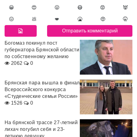
😀
😍
😛
😷
😡
👿
😖
💩
💋
🤮
🤑
🤫
Богомаз покинул пост
губернатора Брянской области
по собственному желанию
2062
0
Брянская пара вышла в финал
Всероссийского конкурса
«Студенческие семьи России»
1526
0
На брянской трассе 27-летний
лихач погубил себя и 23-
летнюю девушку