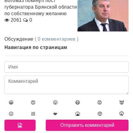
Богомаз покинул пост
губернатора Брянской области
по собственному желанию
2061
0
Обсуждение
( 0 комментариев )
Навигация по страницам
😀
😍
😛
😷
😡
👿
😖
💩
💋
🤮
🤑
🤫