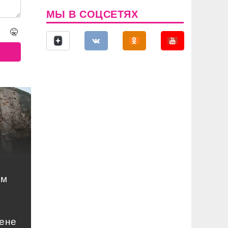
МЫ В СОЦСЕТЯХ
🤫
ом
цене