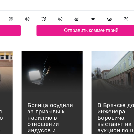
😷
😡
👿
😖
💩
💋
🤮
🤑
Брянца осудили
В Брянске д
л
за призывы к
инженера
о
насилию в
Боровича
отношении
выставят на
е
индусов и
аукцион по 