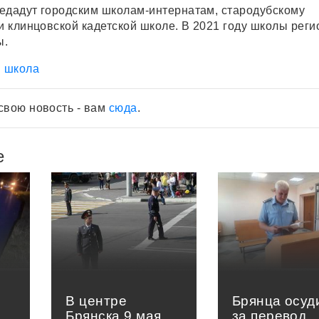
едадут городским школам-интернатам, стародубскому
и клинцовской кадетской школе. В 2021 году школы реги
ы.
школа
свою новость - вам
сюда
.
е
В центре
Брянца осуд
Брянска 9 мая
за перевод