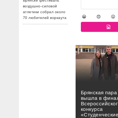
Брянске фестиваль
воздушно-силовой
атлетики собрал около
😀
😍
😛
70 любителей воркаута
Брянская пара
вышла в фина
Всероссийског
конкурса
«Студенчески