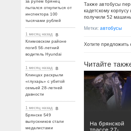
за рулем брянец
Также автобусы пер
пытался откупиться от
кадетскому корпусу 
инспектора 100
получили 52 машин
тысячами рублей
Метки:
автобусы
1 месяц назад
В
Климовском районе
Хотите предложить 
погиб 56-летний
водитель Hyundai
Читайте такж
1 месяц назад
В
Клинцах раскрыли
«глухарь» с убитой
семьей 28-летней
давности
1 месяц назад
В
Брянске 549
выпускников стали
На брянской
медалистами
трассе 27-