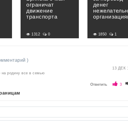
ограничат
денег
движение
нежелатель
транспорта
организация
1312
0
1850
1
комментарий )
13 ДЕК 
е на родину все в семью
Ответить
3
траницам