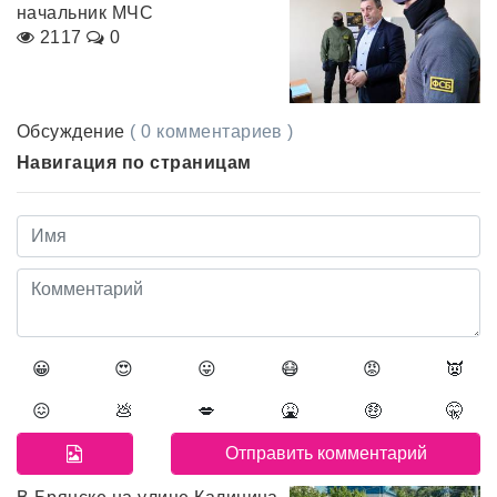
начальник МЧС
2117
0
Обсуждение
( 0 комментариев )
Навигация по страницам
😀
😍
😛
😷
😡
👿
😖
💩
💋
🤮
🤑
🤫