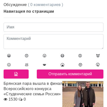
Обсуждение
( 0 комментариев )
Навигация по страницам
😀
😍
😛
😷
😡
👿
😖
💩
💋
🤮
🤑
🤫
Брянская пара вышла в финал
Всероссийского конкурса
«Студенческие семьи России»
1530
0