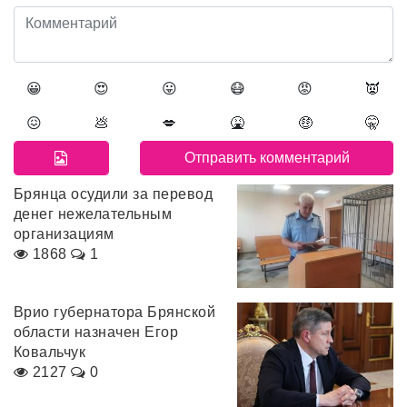
😀
😍
😛
😷
😡
👿
😖
💩
💋
🤮
🤑
🤫
Брянца осудили за перевод
денег нежелательным
организациям
1868
1
Врио губернатора Брянской
области назначен Егор
Ковальчук
2127
0