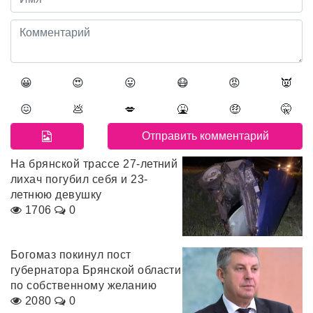
😀
😍
😛
😷
😡
👿
😖
💩
💋
🤮
🤑
🤫
На брянской трассе 27-летний
лихач погубил себя и 23-
летнюю девушку
1706
0
Богомаз покинул пост
губернатора Брянской области
по собственному желанию
2080
0