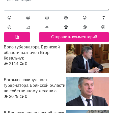
😀
😍
😛
😷
😡
👿
😖
💩
💋
🤮
🤑
🤫
Врио губернатора Брянской
области назначен Егор
Ковальчук
2114
0
Богомаз покинул пост
губернатора Брянской области
по собственному желанию
2079
0
В Брянске после ночной атаки